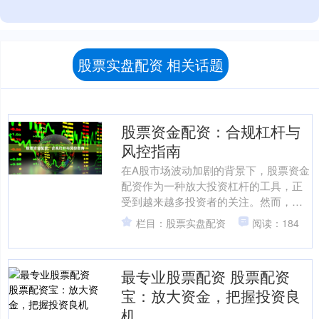
股票实盘配资 相关话题
股票资金配资：合规杠杆与
风控指南
在A股市场波动加剧的背景下，股票资金
配资作为一种放大投资杠杆的工具，正
受到越来越多投资者的关注。然而，合
规性与风险控制始终是配资操作的核心
栏目：股票实盘配资
阅读：184
命题。本文将系统解析配....
最专业股票配资 股票配资
宝：放大资金，把握投资良
机