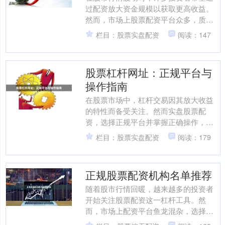
过配资放大资金规模以获取更高收益。
然而，市场上股票配资平台众多，质量
参差不齐，如何选择一个安全正规的平
栏目：股票实盘配资
阅读：147
台成为投资者面临的首要问....
股票杠杆网址：正规平台与
操作指南
在股票市场中，杠杆交易因其放大收益
的特性而备受关注。然而实盘股票配
资，选择正规平台并掌握正确操作，是
保障资金安全的关键。本文将为你梳理
栏目：股票实盘配资
阅读：179
正规股票杠杆平台的甄别方法....
正规股票配资机构名单推荐
随着股市行情回暖，越来越多的投资者
开始关注股票配资这一杠杆工具。然
而，市场上配资平台鱼龙混杂，选择一
家正规、安全的配资机构至关重要。本