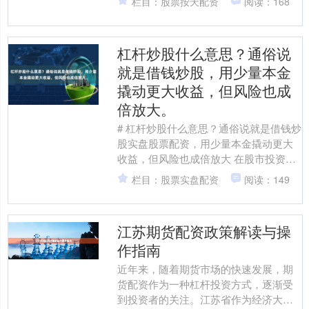
栏目：股票按天配资
阅读：168
文将为您梳理正规股票配资机....
杠杆炒股什么意思？通俗说
就是借钱炒股，用少量本金
撬动更大收益，但风险也成
倍放大。
# 杠杆炒股什么意思？通俗说就是借钱炒
股实盘股票配资，用少量本金撬动更大
收益，但风险也成倍放大 在股市投资
中，我们经常听到“杠杆炒股”这个术语。
栏目：股票实盘配资
阅读：149
对于刚接触股票投....
江苏期货配资政策解读与操
作指南
近年来，随着期货市场的快速发展，期
货配资作为一种杠杆投资方式，逐渐受
到投资者的关注。江苏省作为经济大省