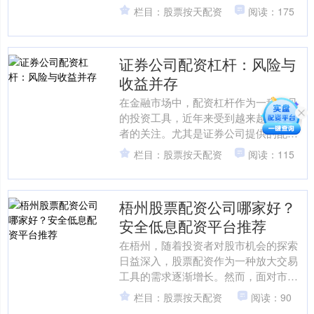
实盘股票配资，期货配资市场也日趋活
栏目：股票按天配资
阅读：175
跃。本文将对江苏期货配资....
证券公司配资杠杆：风险与
收益并存
在金融市场中，配资杠杆作为一种常见
的投资工具，近年来受到越来越多投资
者的关注。尤其是证券公司提供的配资
服务实盘股票配资，因其正规性和安全
栏目：股票按天配资
阅读：115
性，成为许多投资者放大收....
梧州股票配资公司哪家好？
安全低息配资平台推荐
在梧州，随着投资者对股市机会的探索
日益深入，股票配资作为一种放大交易
工具的需求逐渐增长。然而，面对市场
上众多的配资公司，投资者最关心的问
栏目：股票按天配资
阅读：90
题莫过于：**梧州股票配....