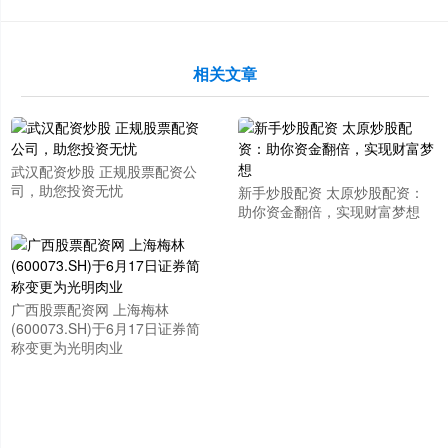
相关文章
武汉配资炒股 正规股票配资公
司，助您投资无忧
新手炒股配资 太原炒股配资：
助你资金翻倍，实现财富梦想
广西股票配资网 上海梅林
(600073.SH)于6月17日证券简
称变更为光明肉业