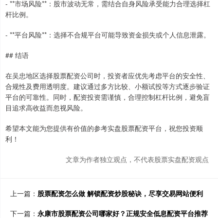
- **市场风险**：股市波动无常，需结合自身风险承受能力合理选择杠
杆比例。
- **平台风险**：选择不合规平台可能导致资金损失或个人信息泄露。
## 结语
在吴忠地区选择股票配资公司时，投资者应优先考虑平台的安全性、
合规性及费用透明度。建议通过多方比较、小额试投等方式逐步验证
平台的可靠性。同时，配资投资需谨慎，合理控制杠杆比例，避免盲
目追求高收益而忽视风险。
希望本文能为您提供有价值的参考实盘股票配资平台，祝您投资顺
利！
文章为作者独立观点，不代表股票实盘配资观点
上一篇：
股票配资怎么做 解锁配资炒股秘诀，尽享交易网站便利
下一篇：
永康市股票配资公司哪家好？正规安全低息配资平台推荐